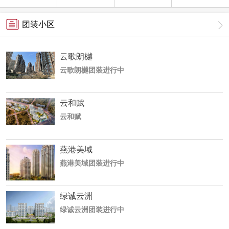
团装小区
云歌朗樾
云歌朗樾团装进行中
云和赋
云和赋
燕港美域
燕港美域团装进行中
绿诚云洲
绿诚云洲团装进行中