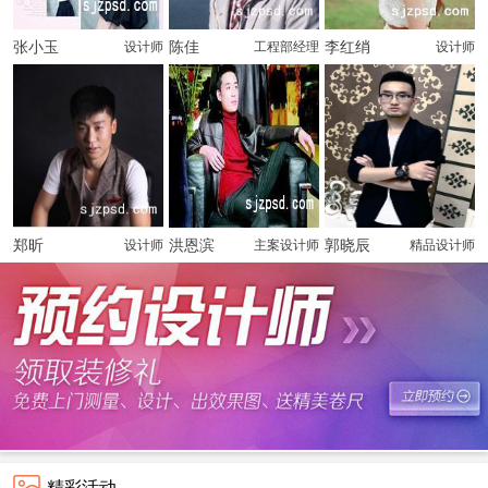
张小玉
陈佳
李红绡
设计师
工程部经理
设计师
郑昕
洪恩滨
郭晓辰
设计师
主案设计师
精品设计师
精彩活动