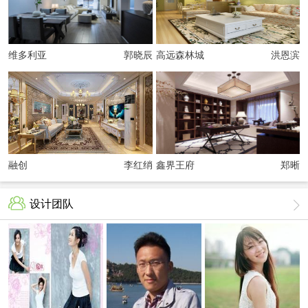
维多利亚
郭晓辰
高远森林城
洪恩滨
融创
李红绡
鑫界王府
郑晰
设计团队