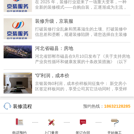
在 2025 年，装修行业迎来了一场重大变革，一种
全新的装修模式——自购自装，正逐渐成为主流，
为广大业主...
装修升级，京装服
打破装修行业乱象和黑幕滋生的土壤、打破装修中
信息差和垄断，规避装修陷阱，请您选择自主装修
服务--京...
河北省磁县：房地
河北省邯郸市磁县在9月10日发布了《关于支持房地
产业良性循环和健康发展的十条政策措施》（以下
简称《措...
“0”利润，成本价
京银装饰0利润，成本价样板间征集中： 新交房小
区签定样板间的，享受公司其它活动同时，享受样
板间优惠...
装修流程
预约热线：
18632128285
电话预约
上门量房
签订合同
开始施工